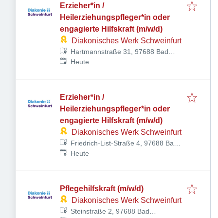
Erzieher*in /
Heilerziehungspfleger*in oder
engagierte Hilfskraft (m/w/d)
Diakonisches Werk Schweinfurt
Hartmannstraße 31, 97688 Bad
Veröffentlicht
:
Kissingen-Winkels, Deutschland
Heute
Erzieher*in /
Heilerziehungspfleger*in oder
engagierte Hilfskraft (m/w/d)
Diakonisches Werk Schweinfurt
Friedrich-List-Straße 4, 97688 Bad
Veröffentlicht
:
Kissingen, Deutschland
Heute
Pflegehilfskraft (m/w/d)
Diakonisches Werk Schweinfurt
Steinstraße 2, 97688 Bad