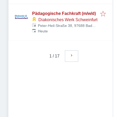
Pädagogische Fachkraft (m/w/d)
Diakonisches Werk Schweinfurt
Peter-Heil-Straße 38, 97688 Bad
Veröffentlicht
:
Kissingen-Saline Kissingen,
Heute
Deutschland
1
/
17