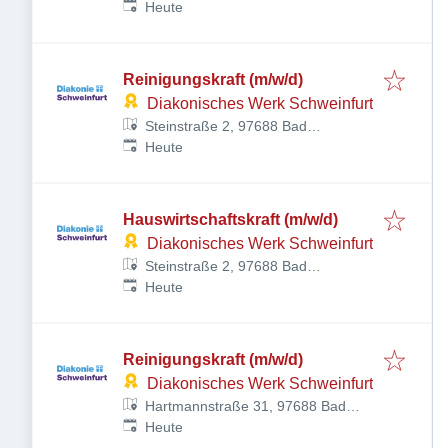
Veröffentlicht
:
Kissingen, Deutschland
Heute
Reinigungskraft (m/w/d)
Diakonisches Werk Schweinfurt
Steinstraße 2, 97688 Bad
Veröffentlicht
:
Kissingen, Deutschland
Heute
Hauswirtschaftskraft (m/w/d)
Diakonisches Werk Schweinfurt
Steinstraße 2, 97688 Bad
Veröffentlicht
:
Kissingen, Deutschland
Heute
Reinigungskraft (m/w/d)
Diakonisches Werk Schweinfurt
Hartmannstraße 31, 97688 Bad
Veröffentlicht
:
Kissingen-Winkels, Deutschland
Heute