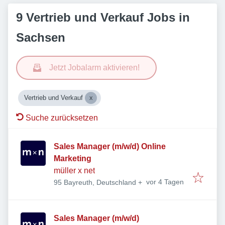
9 Vertrieb und Verkauf Jobs in
Sachsen
Jetzt Jobalarm aktivieren!
Vertrieb und Verkauf
Suche zurücksetzen
Sales Manager (m/w/d) Online
Marketing
müller x net
Veröffentlicht
:
vor 4 Tagen
95 Bayreuth, Deutschland
+
Sales Manager (m/w/d)