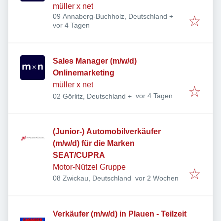
müller x net
09 Annaberg-Buchholz, Deutschland
+
Veröffentlicht
:
vor 4 Tagen
Sales Manager (m/w/d)
Onlinemarketing
müller x net
Veröffentlicht
:
vor 4 Tagen
02 Görlitz, Deutschland
+
(Junior-) Automobilverkäufer
(m/w/d) für die Marken
SEAT/CUPRA
Motor-Nützel Gruppe
Veröffentlicht
:
08 Zwickau, Deutschland
vor 2 Wochen
Verkäufer (m/w/d) in Plauen - Teilzeit