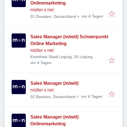
Onlinemarketing
müller x net
Veröffentlicht
:
vor 4 Tagen
01 Dresden, Deutschland
+
Sales Manager (m/w/d) Schwerpunkt
Online Marketing
müller x net
Kreisfreie Stadt Leipzig, 04 Leipzig,
Veröffentlicht
:
Deutschland
vor 4 Tagen
Sales Manager (m/w/d)
müller x net
Veröffentlicht
:
vor 4 Tagen
02 Bautzen, Deutschland
+
Sales Manager (m/w/d)
Onlinemarketing