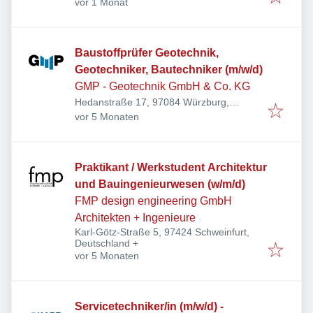
Veröffentlicht
:
Deutschland
vor 1 Monat
Baustoffprüfer Geotechnik,
Geotechniker, Bautechniker (m/w/d)
GMP - Geotechnik GmbH & Co. KG
Hedanstraße 17, 97084 Würzburg,
Veröffentlicht
:
Deutschland
vor 5 Monaten
Praktikant / Werkstudent Architektur
und Bauingenieurwesen (w/m/d)
FMP design engineering GmbH
Architekten + Ingenieure
Karl-Götz-Straße 5, 97424 Schweinfurt,
Deutschland
+
Veröffentlicht
:
vor 5 Monaten
Servicetechniker/in (m/w/d) -