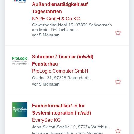
Außendiensttätigkeit auf
Tagesfahrten
KAPE GmbH & Co KG
Gewerbering-Nord 15, 97359 Schwarzach
am Main, Deutschland
+
Veröffentlicht
:
vor 5 Monaten
Schreiner / Tischler (m/w/d)
Fensterbau
ProLogic Computer GmbH
Ostring 21, 97228 Rottendorf,
Veröffentlicht
:
Deutschland
vor 5 Monaten
Fachinformatiker/-in für
Systemintegration (m/w/d)
EverySec KG
John-Skilton-Straße 10, 97074 Würzburg,
Veröffentlicht
:
Deutschland
teilweise Home-Office
vor 5 Monaten