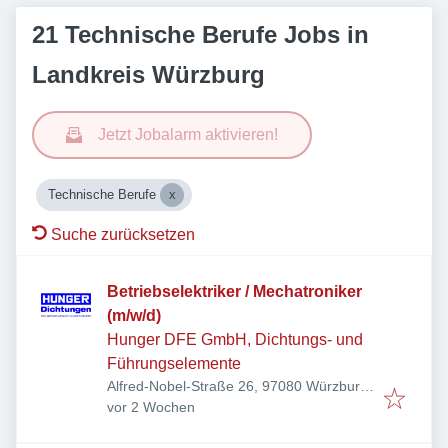
21 Technische Berufe Jobs in
Landkreis Würzburg
Jetzt Jobalarm aktivieren!
Technische Berufe
Suche zurücksetzen
Betriebselektriker / Mechatroniker
(m/w/d)
Hunger DFE GmbH, Dichtungs- und
Führungselemente
Alfred-Nobel-Straße 26, 97080 Würzburg,
Veröffentlicht
:
Deutschland
vor 2 Wochen