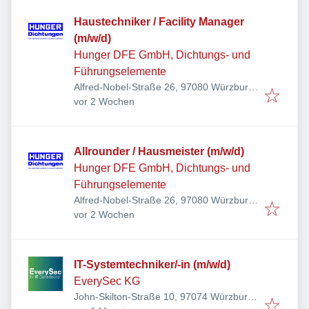
Haustechniker / Facility Manager
(m/w/d)
Hunger DFE GmbH, Dichtungs- und
Führungselemente
Alfred-Nobel-Straße 26, 97080 Würzburg,
Veröffentlicht
:
Deutschland
vor 2 Wochen
Allrounder / Hausmeister (m/w/d)
Hunger DFE GmbH, Dichtungs- und
Führungselemente
Alfred-Nobel-Straße 26, 97080 Würzburg,
Veröffentlicht
:
Deutschland
vor 2 Wochen
IT-Systemtechniker/-in (m/w/d)
EverySec KG
John-Skilton-Straße 10, 97074 Würzburg,