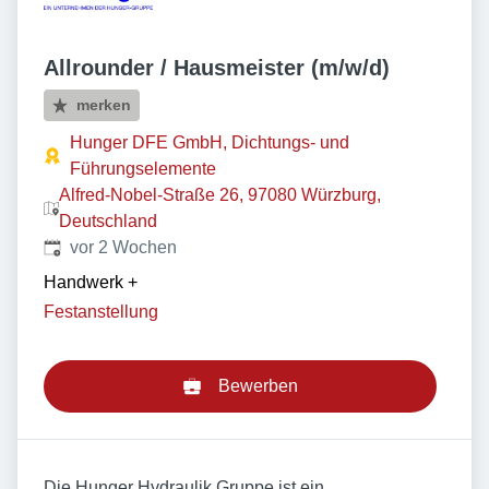
Allrounder / Hausmeister (m/w/d)
merken
Hunger DFE GmbH, Dichtungs- und
Führungselemente
Alfred-Nobel-Straße 26, 97080 Würzburg,
Deutschland
Veröffentlicht
:
vor 2 Wochen
Handwerk
+
Festanstellung
Bewerben
Die Hunger Hydraulik Gruppe ist ein