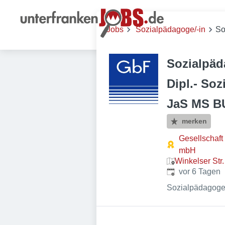
Jobs
Sozialpädagoge/-in
So
Sozialpäda
Dipl.- Soz
JaS MS B
merken
Gesellschaft
mbH
Winkelser Str
Veröffentlicht
:
vor 6 Tagen
Sozialpädagoge/