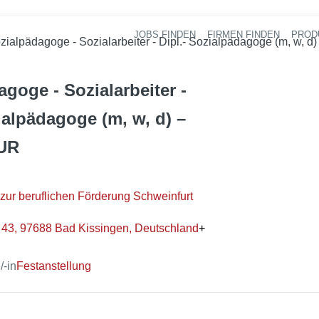
JOBS FINDEN
FIRMEN FINDEN
PROD
Ha
zialpädagoge - Sozialarbeiter - Dipl.- Sozialpädagoge (m, w, 
goge - Sozialarbeiter -
ialpädagoge (m, w, d) –
UR
 zur beruflichen Förderung Schweinfurt
. 43, 97688 Bad Kissingen, Deutschland
+
-in
Festanstellung