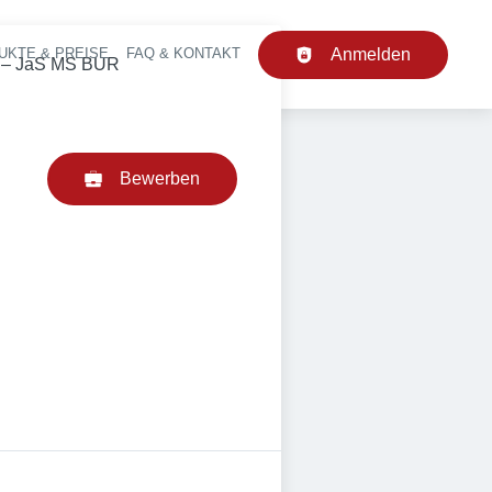
UKTE & PREISE
FAQ & KONTAKT
Anmelden
upt-Navigation
d) – JaS MS BUR
Bewerben