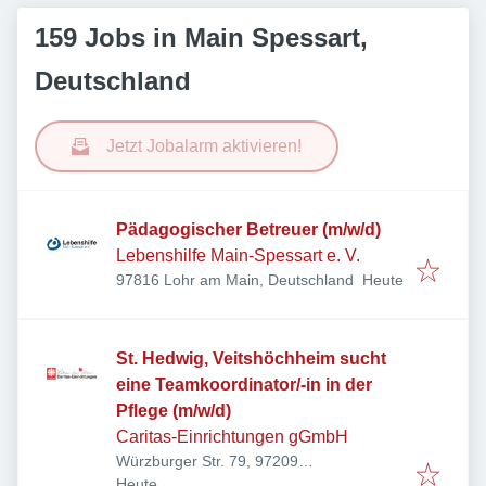
159 Jobs in Main Spessart,
Deutschland
Jetzt Jobalarm aktivieren!
Pädagogischer Betreuer (m/w/d)
Lebenshilfe Main-Spessart e. V.
Veröffentlicht
:
97816 Lohr am Main, Deutschland
Heute
St. Hedwig, Veitshöchheim sucht
eine Teamkoordinator/-in in der
Pflege (m/w/d)
Caritas-Einrichtungen gGmbH
Würzburger Str. 79, 97209
Veröffentlicht
:
Veitshöchheim, Deutschland
Heute