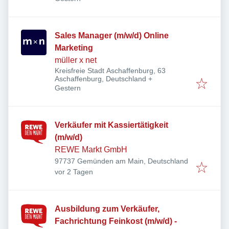
Sales Manager (m/w/d) Online
Marketing
müller x net
Kreisfreie Stadt Aschaffenburg, 63
Aschaffenburg, Deutschland
+
Veröffentlicht
:
Gestern
Verkäufer mit Kassiertätigkeit
(m/w/d)
REWE Markt GmbH
97737 Gemünden am Main, Deutschland
Veröffentlicht
:
vor 2 Tagen
Ausbildung zum Verkäufer,
Fachrichtung Feinkost (m/w/d) -