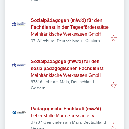
Sozialpädagogen (m/w/d) für den
Fachdienst in der Tagesförderstätte
Mainfränkische Werkstätten GmbH
Veröffentlicht
:
Gestern
97 Würzburg, Deutschland
+
Sozialpädagoge (m/w/d) für den
sozialpädagogischen Fachdienst
Mainfränkische Werkstätten GmbH
97816 Lohr am Main, Deutschland
Veröffentlicht
:
Gestern
Pädagogische Fachkraft (m/w/d)
Lebenshilfe Main-Spessart e. V.
97737 Gemünden am Main, Deutschland
Veröffentlicht
:
Gestern