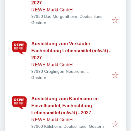
2027
REWE Markt GmbH
97980 Bad Mergentheim, Deutschland
Veröffentlicht
:
Gestern
Ausbildung zum Verkäufer,
Fachrichtung Lebensmittel (m/w/d) -
2027
REWE Markt GmbH
97990 Creglingen-Neubronn,
Veröffentlicht
:
Deutschland
Gestern
Ausbildung zum Kaufmann im
Einzelhandel, Fachrichtung
Lebensmittel (m/w/d) - 2027
REWE Markt GmbH
Veröffentlicht
:
97900 Külsheim, Deutschland
Gestern