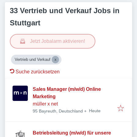
33 Vertrieb und Verkauf Jobs in
Stuttgart
Jetzt Jobalarm aktivieren!
Vertrieb und Verkauf
Suche zurücksetzen
Sales Manager (m/w/d) Online
Marketing
müller x net
Veröffentlicht
:
Heute
95 Bayreuth, Deutschland
+
Betriebsleitung (m/w/d) für unsere