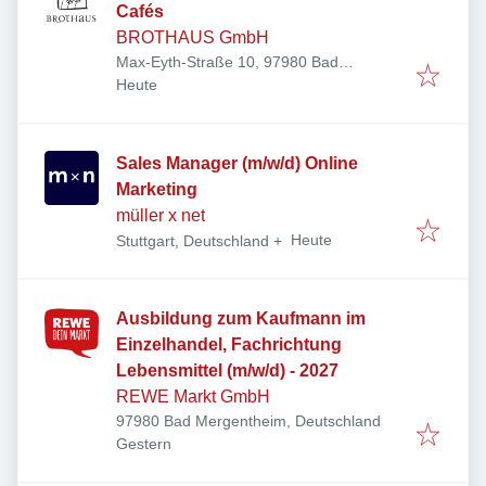
Cafés
BROTHAUS GmbH
Max-Eyth-Straße 10, 97980 Bad
Veröffentlicht
:
Mergentheim, Deutschland
Heute
Sales Manager (m/w/d) Online
Marketing
müller x net
Veröffentlicht
:
Heute
Stuttgart, Deutschland
+
Ausbildung zum Kaufmann im
Einzelhandel, Fachrichtung
Lebensmittel (m/w/d) - 2027
REWE Markt GmbH
97980 Bad Mergentheim, Deutschland
Veröffentlicht
:
Gestern