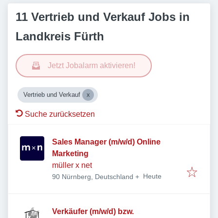
11 Vertrieb und Verkauf Jobs in
Landkreis Fürth
Jetzt Jobalarm aktivieren!
Vertrieb und Verkauf
Suche zurücksetzen
Sales Manager (m/w/d) Online
Marketing
müller x net
Veröffentlicht
:
Heute
90 Nürnberg, Deutschland
+
Verkäufer (m/w/d) bzw.