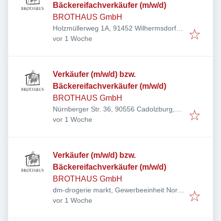
Bäckereifachverkäufer (m/w/d)
BROTHAUS GmbH
Holzmüllerweg 1A, 91452 Wilhermsdorf,
Veröffentlicht
:
Deutschland
vor 1 Woche
Verkäufer (m/w/d) bzw.
Bäckereifachverkäufer (m/w/d)
BROTHAUS GmbH
Nürnberger Str. 36, 90556 Cadolzburg,
Veröffentlicht
:
Deutschland
vor 1 Woche
Verkäufer (m/w/d) bzw.
Bäckereifachverkäufer (m/w/d)
BROTHAUS GmbH
dm-drogerie markt, Gewerbeeinheit Nord
Veröffentlicht
:
VI, Würzburger Str. 26, 90579
vor 1 Woche
Langenzenn, Deutschland