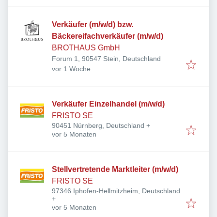
Verkäufer (m/w/d) bzw.
Bäckereifachverkäufer (m/w/d)
BROTHAUS GmbH
Forum 1, 90547 Stein, Deutschland
Veröffentlicht
:
vor 1 Woche
Verkäufer Einzelhandel (m/w/d)
FRISTO SE
90451 Nürnberg, Deutschland
+
Veröffentlicht
:
vor 5 Monaten
Stellvertretende Marktleiter (m/w/d)
FRISTO SE
97346 Iphofen-Hellmitzheim, Deutschland
+
Veröffentlicht
:
vor 5 Monaten