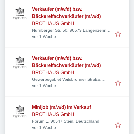
Verkäufer (m/w/d) bzw.
Bäckereifachverkäufer (m/w/d)
BROTHAUS GmbH
Nürnberger Str. 50, 90579 Langenzenn,
Veröffentlicht
:
Deutschland
vor 1 Woche
Verkäufer (m/w/d) bzw.
Bäckereifachverkäufer (m/w/d)
BROTHAUS GmbH
Gewerbegebiet Veitsbronner Straße,
Veröffentlicht
:
Veitsbronner Str. 21, 90587
vor 1 Woche
Obermichelbach, Deutschland
Minijob (m/w/d) im Verkauf
BROTHAUS GmbH
Forum 1, 90547 Stein, Deutschland
Veröffentlicht
:
vor 1 Woche