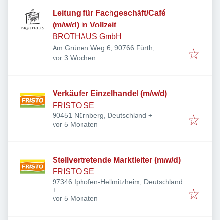
Leitung für Fachgeschäft/Café
(m/w/d) in Vollzeit
BROTHAUS GmbH
Am Grünen Weg 6, 90766 Fürth,
Veröffentlicht
:
Deutschland
vor 3 Wochen
Verkäufer Einzelhandel (m/w/d)
FRISTO SE
90451 Nürnberg, Deutschland
+
Veröffentlicht
:
vor 5 Monaten
Stellvertretende Marktleiter (m/w/d)
FRISTO SE
97346 Iphofen-Hellmitzheim, Deutschland
+
Veröffentlicht
:
vor 5 Monaten