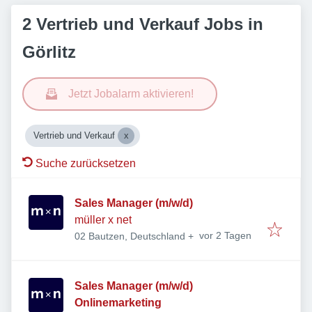
2 Vertrieb und Verkauf Jobs in
Görlitz
Jetzt Jobalarm aktivieren!
Vertrieb und Verkauf
Suche zurücksetzen
Sales Manager (m/w/d)
müller x net
Veröffentlicht
:
vor 2 Tagen
02 Bautzen, Deutschland
+
Sales Manager (m/w/d)
Onlinemarketing