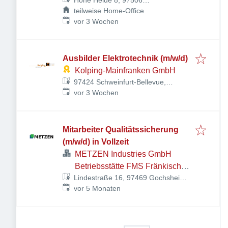
Grafenrheinfeld, Deutschland
teilweise Home-Office
Veröffentlicht
:
vor 3 Wochen
Ausbilder Elektrotechnik (m/w/d)
Kolping-Mainfranken GmbH
97424 Schweinfurt-Bellevue,
Veröffentlicht
:
Deutschland
vor 3 Wochen
Mitarbeiter Qualitätssicherung
(m/w/d) in Vollzeit
METZEN Industries GmbH
Betriebsstätte FMS Fränkischer
Lindestraße 16, 97469 Gochsheim,
Maschinen- und Stahlbau
Veröffentlicht
:
Deutschland
vor 5 Monaten