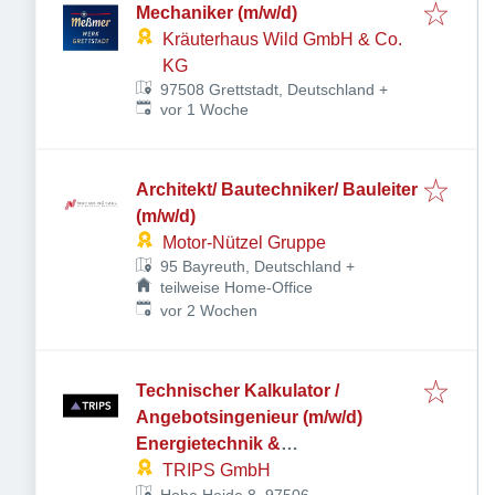
Mechaniker (m/w/d)
Kräuterhaus Wild GmbH & Co.
KG
97508 Grettstadt, Deutschland
+
Veröffentlicht
:
vor 1 Woche
Architekt/ Bautechniker/ Bauleiter
(m/w/d)
Motor-Nützel Gruppe
95 Bayreuth, Deutschland
+
teilweise Home-Office
Veröffentlicht
:
vor 2 Wochen
Technischer Kalkulator /
Angebotsingenieur (m/w/d)
Energietechnik &
Prozessautomatisierung
TRIPS GmbH
Hohe Heide 8, 97506