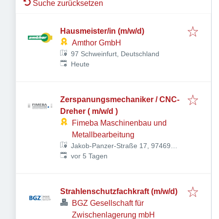
Suche zurücksetzen
Hausmeister/in (m/w/d)
Amthor GmbH
97 Schweinfurt, Deutschland
Veröffentlicht
:
Heute
Zerspanungsmechaniker / CNC-
Dreher ( m/w/d )
Fimeba Maschinenbau und
Metallbearbeitung
Jakob-Panzer-Straße 17, 97469
Veröffentlicht
:
Gochsheim, Deutschland
vor 5 Tagen
Strahlenschutzfachkraft (m/w/d)
BGZ Gesellschaft für
Zwischenlagerung mbH