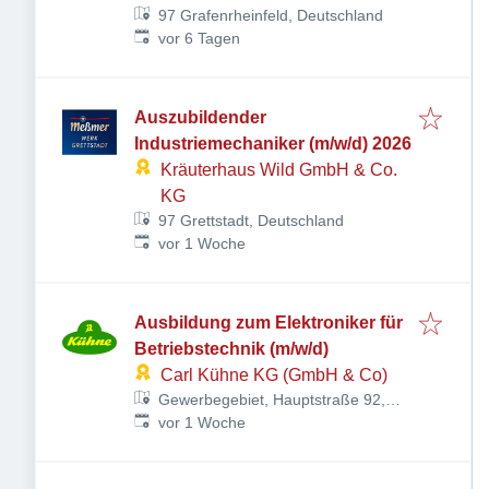
97 Grafenrheinfeld, Deutschland
Veröffentlicht
:
vor 6 Tagen
Auszubildender
Industriemechaniker (m/w/d) 2026
Kräuterhaus Wild GmbH & Co.
KG
97 Grettstadt, Deutschland
Veröffentlicht
:
vor 1 Woche
Ausbildung zum Elektroniker für
Betriebstechnik (m/w/d)
Carl Kühne KG (GmbH & Co)
Gewerbegebiet, Hauptstraße 92,
Veröffentlicht
:
97526 Sennfeld, Deutschland
vor 1 Woche