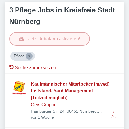
3 Pflege Jobs in Kreisfreie Stadt
Nürnberg
Jetzt Jobalarm aktivieren!
Pflege
Suche zurücksetzen
Kaufmännischer Mitartbeiter (m/w/d)
Leitstand/ Yard Management
(Teilzeit möglich)
Geis Gruppe
Hamburger Str. 24, 90451 Nürnberg,
Veröffentlicht
:
Deutschland
vor 1 Woche