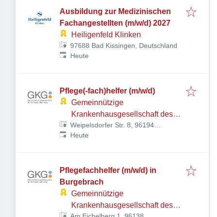
Ausbildung zur Medizinischen
Fachangestellten (m/w/d) 2027
Heiligenfeld Klinken
97688 Bad Kissingen, Deutschland
Veröffentlicht
:
Heute
Pflege(-fach)helfer (m/w/d)
Gemeinnützige
Krankenhausgesellschaft des
Weipelsdorfer Str. 8, 96194
Landkreises Bamberg mbH
Veröffentlicht
:
Walsdorf, Deutschland
Heute
Pflegefachhelfer (m/w/d) in
Burgebrach
Gemeinnützige
Krankenhausgesellschaft des
Am Eichelberg 1, 96138
Landkreises Bamberg mbH