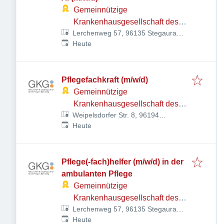
Gemeinnützige
Krankenhausgesellschaft des
Lerchenweg 57, 96135 Stegaurach,
Landkreises Bamberg mbH
Veröffentlicht
:
Deutschland
Heute
Pflegefachkraft (m/w/d)
Gemeinnützige
Krankenhausgesellschaft des
Weipelsdorfer Str. 8, 96194
Landkreises Bamberg mbH
Veröffentlicht
:
Walsdorf, Deutschland
Heute
Pflege(-fach)helfer (m/w/d) in der
ambulanten Pflege
Gemeinnützige
Krankenhausgesellschaft des
Lerchenweg 57, 96135 Stegaurach,
Landkreises Bamberg mbH
Veröffentlicht
:
Deutschland
Heute