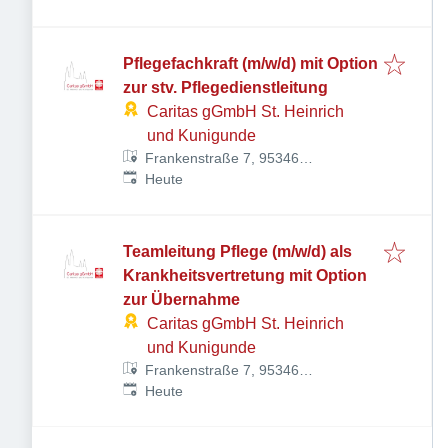
Pflegefachkraft (m/w/d) mit Option
zur stv. Pflegedienstleitung
Caritas gGmbH St. Heinrich
und Kunigunde
Frankenstraße 7, 95346
Veröffentlicht
:
Stadtsteinach, Deutschland
Heute
Teamleitung Pflege (m/w/d) als
Krankheitsvertretung mit Option
zur Übernahme
Caritas gGmbH St. Heinrich
und Kunigunde
Frankenstraße 7, 95346
Veröffentlicht
:
Stadtsteinach, Deutschland
Heute