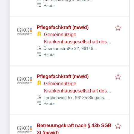
Veröffentlicht
:
Burgebrach, Deutschland
Heute
Pflegefachkraft (m/w/d)
Gemeinnützige
Krankenhausgesellschaft des
Überkumstraße 32, 96148
Landkreises Bamberg mbH
Veröffentlicht
:
Baunach, Deutschland
Heute
Pflegefachkraft (m/w/d)
Gemeinnützige
Krankenhausgesellschaft des
Lerchenweg 57, 96135 Stegaurach,
Landkreises Bamberg mbH
Veröffentlicht
:
Deutschland
Heute
Betreuungskraft nach § 43b SGB
XI (m/w/d)