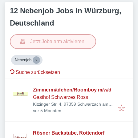
12 Nebenjob Jobs in Würzburg,
Deutschland
Jetzt Jobalarm aktivieren!
Nebenjob
Suche zurücksetzen
Zimmermädchen/Roomboy m/w/d
Gasthof Schwarzes Ross
Kitzinger Str. 4, 97359 Schwarzach am
Veröffentlicht
:
Main, Deutschland
vor 5 Monaten
Rösner Backstube, Rottendorf