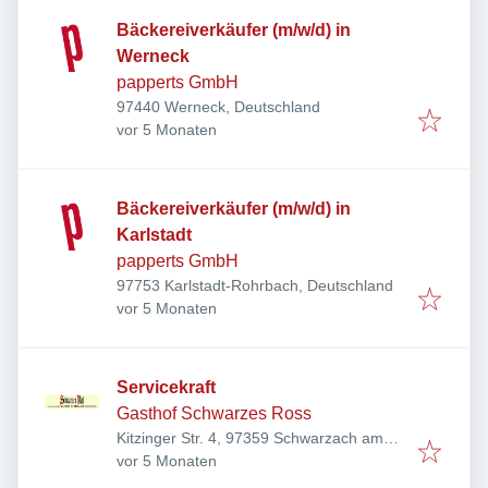
Bäckereiverkäufer (m/w/d) in
Werneck
papperts GmbH
97440 Werneck, Deutschland
Veröffentlicht
:
vor 5 Monaten
Bäckereiverkäufer (m/w/d) in
Karlstadt
papperts GmbH
97753 Karlstadt-Rohrbach, Deutschland
Veröffentlicht
:
vor 5 Monaten
Servicekraft
Gasthof Schwarzes Ross
Kitzinger Str. 4, 97359 Schwarzach am
Veröffentlicht
:
Main, Deutschland
vor 5 Monaten