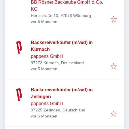
BB Rösner Backstube GmbH & Co.
KG
Hertzstraße 10, 97076 Würzburg,
Veröffentlicht
:
Deutschland
vor 5 Monaten
Bäckereiverkäufer (m/w/d) in
Kürnach
papperts GmbH
97273 Kürnach, Deutschland
Veröffentlicht
:
vor 5 Monaten
Bäckereiverkäufer (m/w/d) in
Zellingen
papperts GmbH
97225 Zellingen, Deutschland
Veröffentlicht
:
vor 5 Monaten