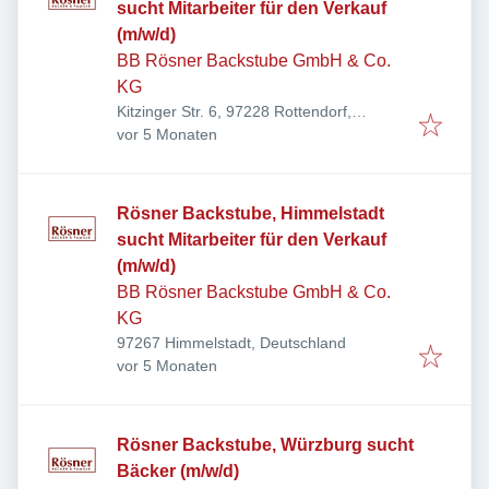
sucht Mitarbeiter für den Verkauf
(m/w/d)
BB Rösner Backstube GmbH & Co.
KG
Kitzinger Str. 6, 97228 Rottendorf,
Veröffentlicht
:
Deutschland
vor 5 Monaten
Rösner Backstube, Himmelstadt
sucht Mitarbeiter für den Verkauf
(m/w/d)
BB Rösner Backstube GmbH & Co.
KG
97267 Himmelstadt, Deutschland
Veröffentlicht
:
vor 5 Monaten
Rösner Backstube, Würzburg sucht
Bäcker (m/w/d)