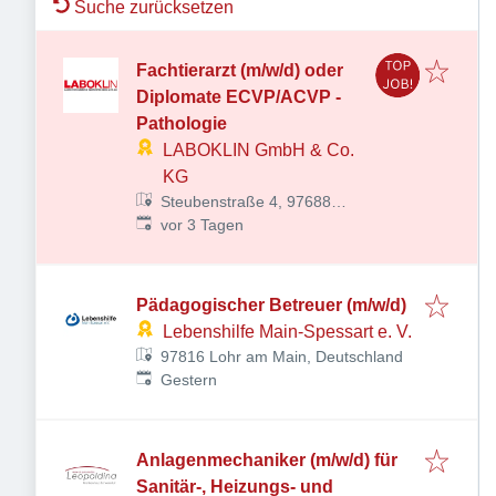
Suche zurücksetzen
Fachtierarzt (m/w/d) oder
Diplomate ECVP/ACVP -
Pathologie
LABOKLIN GmbH & Co.
KG
Steubenstraße 4, 97688
Veröffentlicht
:
Bad Kissingen, Deutschland
vor 3 Tagen
Pädagogischer Betreuer (m/w/d)
Lebenshilfe Main-Spessart e. V.
97816 Lohr am Main, Deutschland
Veröffentlicht
:
Gestern
Anlagenmechaniker (m/w/d) für
Sanitär-, Heizungs- und