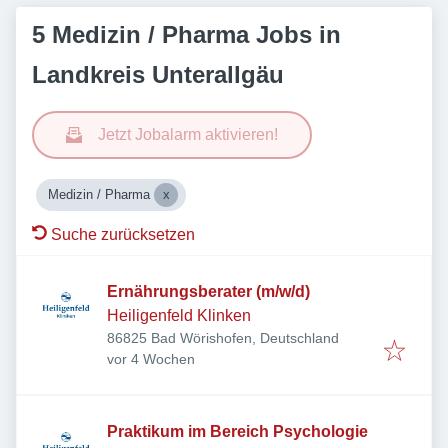
5 Medizin / Pharma Jobs in
Landkreis Unterallgäu
Jetzt Jobalarm aktivieren!
Medizin / Pharma
Suche zurücksetzen
Ernährungsberater (m/w/d)
Heiligenfeld Klinken
86825 Bad Wörishofen, Deutschland
Veröffentlicht
:
vor 4 Wochen
Praktikum im Bereich Psychologie