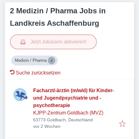
2 Medizin / Pharma Jobs in
Landkreis Aschaffenburg
Jetzt Jobalarm aktivieren!
Medizin / Pharma
Suche zurücksetzen
Facharzt/-ärztin (m/w/d) für Kinder-
und Jugendpsychiatrie und -
psychotherapie
KJPP-Zentrum Goldbach (MVZ)
63773 Goldbach, Deutschland
Veröffentlicht
:
vor 2 Wochen