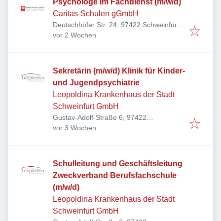
Psychologe im Fachdienst (m/w/d)
Caritas-Schulen gGmbH
Deutschhöfer Str. 24, 97422 Schweinfurt,
Veröffentlicht
:
Deutschland
vor 2 Wochen
Sekretärin (m/w/d) Klinik für Kinder-
und Jugendpsychiatrie
Leopoldina Krankenhaus der Stadt
Schweinfurt GmbH
Gustav-Adolf-Straße 6, 97422
Veröffentlicht
:
Schweinfurt, Deutschland
vor 3 Wochen
Schulleitung und Geschäftsleitung
Zweckverband Berufsfachschule
(m/w/d)
Leopoldina Krankenhaus der Stadt
Schweinfurt GmbH