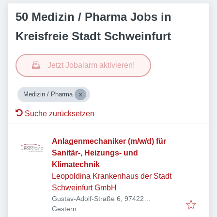
50 Medizin / Pharma Jobs in
Kreisfreie Stadt Schweinfurt
Jetzt Jobalarm aktivieren!
Medizin / Pharma
Suche zurücksetzen
Anlagenmechaniker (m/w/d) für
Sanitär-, Heizungs- und
Klimatechnik
Leopoldina Krankenhaus der Stadt
Schweinfurt GmbH
Gustav-Adolf-Straße 6, 97422
Veröffentlicht
:
Schweinfurt, Deutschland
Gestern