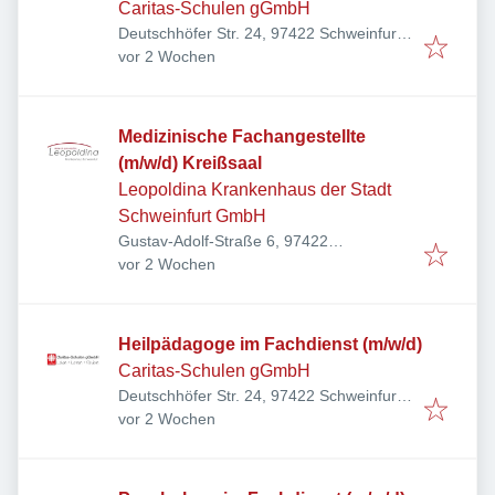
Caritas-Schulen gGmbH
Deutschhöfer Str. 24, 97422 Schweinfurt,
Veröffentlicht
:
Deutschland
vor 2 Wochen
Medizinische Fachangestellte
(m/w/d) Kreißsaal
Leopoldina Krankenhaus der Stadt
Schweinfurt GmbH
Gustav-Adolf-Straße 6, 97422
Veröffentlicht
:
Schweinfurt, Deutschland
vor 2 Wochen
Heilpädagoge im Fachdienst (m/w/d)
Caritas-Schulen gGmbH
Deutschhöfer Str. 24, 97422 Schweinfurt,
Veröffentlicht
:
Deutschland
vor 2 Wochen