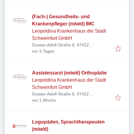
(Fach-) Gesundheits- und
Krankenpfleger (m/w/d) IMC
Leopoldina Krankenhaus der Stadt
Schweinfurt GmbH
Gustav-Adolf-Straße 6, 97422
Veröffentlicht
:
Schweinfurt, Deutschland
vor 3 Tagen
Assistenzarzt (m/w/d) Orthopädie
Leopoldina Krankenhaus der Stadt
Schweinfurt GmbH
Gustav-Adolf-Straße 6, 97422
Veröffentlicht
:
Schweinfurt, Deutschland
vor 1 Woche
Logopäden, Sprachtherapeuten
(m/w/d)