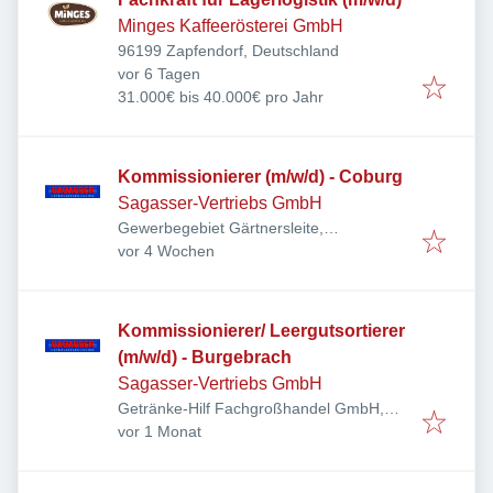
Minges Kaffeerösterei GmbH
96199 Zapfendorf, Deutschland
Veröffentlicht
:
vor 6 Tagen
31.000€ bis 40.000€ pro Jahr
Kommissionierer (m/w/d) - Coburg
Sagasser-Vertriebs GmbH
Gewerbegebiet Gärtnersleite,
Veröffentlicht
:
Gärtnersleite 5, 96450 Coburg,
vor 4 Wochen
Deutschland
Kommissionierer/ Leergutsortierer
(m/w/d) - Burgebrach
Sagasser-Vertriebs GmbH
Getränke-Hilf Fachgroßhandel GmbH,
Veröffentlicht
:
Gewerbegebiet Industriegebiet-Ost II,
vor 1 Monat
Kapellenfeld 9, 96138 Burgebrach,
Deutschland