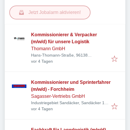
Jetzt Jobalarm aktivieren!
Kommissionierer & Verpacker
(m/w/d) für unsere Logistik
Thomann GmbH
Hans-Thomann-Straße, 96138
Veröffentlicht
:
Burgebrach, Deutschland
vor 4 Tagen
Kommissionierer und Sprinterfahrer
(m/w/d) - Forchheim
Sagasser-Vertriebs GmbH
Industriegebiet Sandäcker, Sandäcker 1,
Veröffentlicht
:
91301 Forchheim, Deutschland
vor 4 Tagen
Fachkraft für Lagerlogistik (m/w/d)