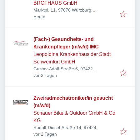
BROTHAUS GmbH
Marktpl. 11, 97070 Würzburg,
Veröffentlicht
:
Deutschland
Heute
(Fach-) Gesundheits- und
Krankenpfleger (m/w/d) IMC
Leopoldina Krankenhaus der Stadt
Schweinfurt GmbH
Gustav-Adolf-Straße 6, 97422
Veröffentlicht
:
Schweinfurt, Deutschland
vor 2 Tagen
Zweiradmechatroniker/in gesucht
(m/w/d)
Schauer Bike & Outdoor GmbH & Co.
KG
Rudolf-Diesel-Straße 14, 97424
Veröffentlicht
:
Schweinfurt, Deutschland
vor 2 Tagen