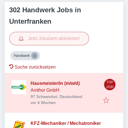
302 Handwerk Jobs in
Unterfranken
Jetzt Jobalarm aktivieren!
Handwerk
Suche zurücksetzen
Hausmeister/in (m/w/d)
Amthor GmbH
97 Schweinfurt, Deutschland
Veröffentlicht
:
vor 4 Wochen
KFZ-Mechaniker / Mechatroniker