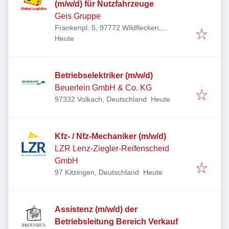
(m/w/d) für Nutzfahrzeuge
Geis Gruppe
Frankenpl. 5, 97772 Wildflecken,
Veröffentlicht
:
Deutschland
Heute
Betriebselektriker (m/w/d)
Beuerlein GmbH & Co. KG
Veröffentlicht
:
97332 Volkach, Deutschland
Heute
Kfz- / Nfz-Mechaniker (m/w/d)
LZR Lenz-Ziegler-Reifenscheid
GmbH
Veröffentlicht
:
97 Kitzingen, Deutschland
Heute
Assistenz (m/w/d) der
Betriebsleitung Bereich Verkauf