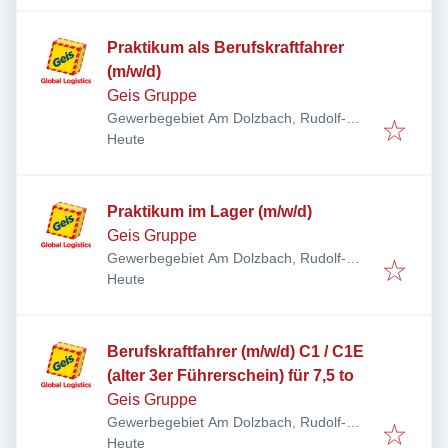
Praktikum als Berufskraftfahrer
(m/w/d)
Geis Gruppe
Gewerbegebiet Am Dolzbach, Rudolf-
Veröffentlicht
:
Diesel-Ring 24, 97616 Bad Neustadt an
Heute
der Saale, Deutschland
Praktikum im Lager (m/w/d)
Geis Gruppe
Gewerbegebiet Am Dolzbach, Rudolf-
Veröffentlicht
:
Diesel-Ring 24, 97616 Bad Neustadt an
Heute
der Saale, Deutschland
Berufskraftfahrer (m/w/d) C1 / C1E
(alter 3er Führerschein) für 7,5 to
Geis Gruppe
Gewerbegebiet Am Dolzbach, Rudolf-
Veröffentlicht
:
Diesel-Ring 24, 97616 Bad Neustadt an
Heute