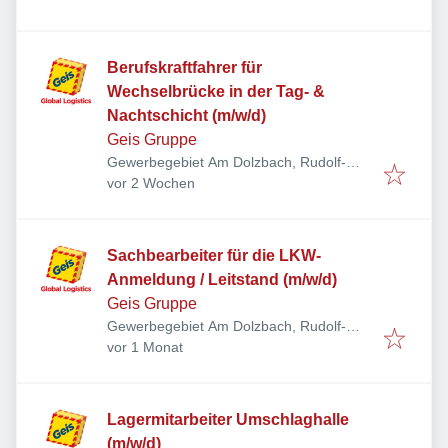
der Saale, Deutschland
Berufskraftfahrer für
Wechselbrücke in der Tag- &
Nachtschicht (m/w/d)
Geis Gruppe
Gewerbegebiet Am Dolzbach, Rudolf-
Veröffentlicht
:
Diesel-Ring 24, 97616 Bad Neustadt an
vor 2 Wochen
der Saale, Deutschland
Sachbearbeiter für die LKW-
Anmeldung / Leitstand (m/w/d)
Geis Gruppe
Gewerbegebiet Am Dolzbach, Rudolf-
Veröffentlicht
:
Diesel-Ring 24, 97616 Bad Neustadt an
vor 1 Monat
der Saale, Deutschland
Lagermitarbeiter Umschlaghalle
(m/w/d)