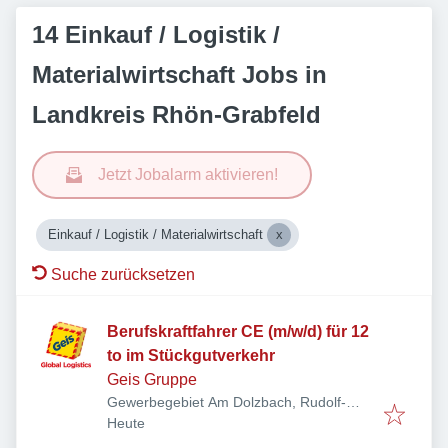
14 Einkauf / Logistik /
Materialwirtschaft Jobs in
Landkreis Rhön-Grabfeld
Jetzt Jobalarm aktivieren!
Einkauf / Logistik / Materialwirtschaft
Suche zurücksetzen
Berufskraftfahrer CE (m/w/d) für 12
to im Stückgutverkehr
Geis Gruppe
Gewerbegebiet Am Dolzbach, Rudolf-
Veröffentlicht
:
Diesel-Ring 24, 97616 Bad Neustadt an
Heute
der Saale, Deutschland