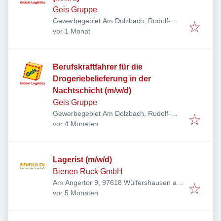
Geis Gruppe
Gewerbegebiet Am Dolzbach, Rudolf-
Veröffentlicht
:
Diesel-Ring 24, 97616 Bad Neustadt an
vor 1 Monat
der Saale, Deutschland
Berufskraftfahrer für die
Drogeriebelieferung in der
Nachtschicht (m/w/d)
Geis Gruppe
Gewerbegebiet Am Dolzbach, Rudolf-
Veröffentlicht
:
Diesel-Ring 24, 97616 Bad Neustadt an
vor 4 Monaten
der Saale, Deutschland
Lagerist (m/w/d)
Bienen Ruck GmbH
Am Angertor 9, 97618 Wülfershausen an
Veröffentlicht
:
der Saale, Deutschland
vor 5 Monaten