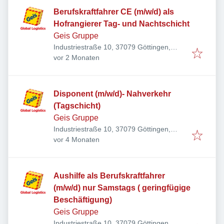
Berufskraftfahrer CE (m/w/d) als
Hofrangierer Tag- und Nachtschicht
Geis Gruppe
Industriestraße 10, 37079 Göttingen,
Veröffentlicht
:
Deutschland
vor 2 Monaten
Disponent (m/w/d)- Nahverkehr
(Tagschicht)
Geis Gruppe
Industriestraße 10, 37079 Göttingen,
Veröffentlicht
:
Deutschland
vor 4 Monaten
Aushilfe als Berufskraftfahrer
(m/w/d) nur Samstags ( geringfügige
Beschäftigung)
Geis Gruppe
Industriestraße 10, 37079 Göttingen,