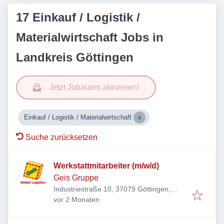
17 Einkauf / Logistik /
Materialwirtschaft Jobs in
Landkreis Göttingen
Jetzt Jobalarm aktivieren!
Einkauf / Logistik / Materialwirtschaft
Suche zurücksetzen
Werkstattmitarbeiter (m/w/d)
Geis Gruppe
Industriestraße 10, 37079 Göttingen,
Veröffentlicht
:
Deutschland
vor 2 Monaten