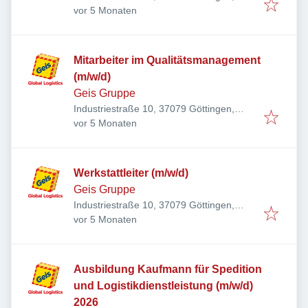
Veröffentlicht
:
Deutschland
vor 5 Monaten
Mitarbeiter im Qualitätsmanagement
(m/w/d)
Geis Gruppe
Industriestraße 10, 37079 Göttingen,
Veröffentlicht
:
Deutschland
vor 5 Monaten
Werkstattleiter (m/w/d)
Geis Gruppe
Industriestraße 10, 37079 Göttingen,
Veröffentlicht
:
Deutschland
vor 5 Monaten
Ausbildung Kaufmann für Spedition
und Logistikdienstleistung (m/w/d)
2026