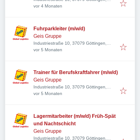
Veröffentlicht
:
Deutschland
vor 4 Monaten
Fuhrparkleiter (m/w/d)
Geis Gruppe
Industriestraße 10, 37079 Göttingen,
Veröffentlicht
:
Deutschland
vor 5 Monaten
Trainer für Berufskraftfahrer (m/w/d)
Geis Gruppe
Industriestraße 10, 37079 Göttingen,
Veröffentlicht
:
Deutschland
vor 5 Monaten
Lagermitarbeiter (m/w/d) Früh-Spät
und Nachtschicht
Geis Gruppe
Industriestraße 10, 37079 Göttingen,