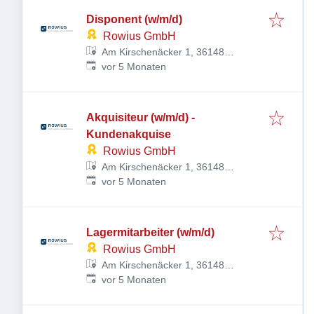
Disponent (w/m/d)
Rowius GmbH
Am Kirschenäcker 1, 36148
Veröffentlicht
:
Kalbach, Deutschland
vor 5 Monaten
Akquisiteur (w/m/d) -
Kundenakquise
Rowius GmbH
Am Kirschenäcker 1, 36148
Veröffentlicht
:
Kalbach, Deutschland
vor 5 Monaten
Lagermitarbeiter (w/m/d)
Rowius GmbH
Am Kirschenäcker 1, 36148
Veröffentlicht
:
Kalbach, Deutschland
vor 5 Monaten