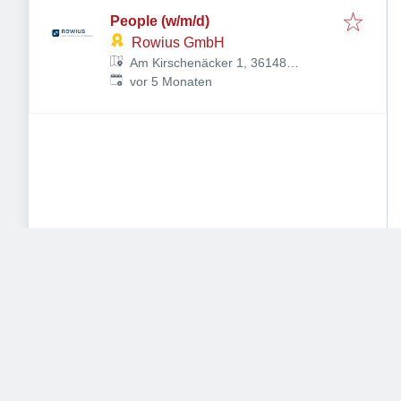
People (w/m/d)
Rowius GmbH
Am Kirschenäcker 1, 36148
Veröffentlicht
:
Kalbach, Deutschland
vor 5 Monaten