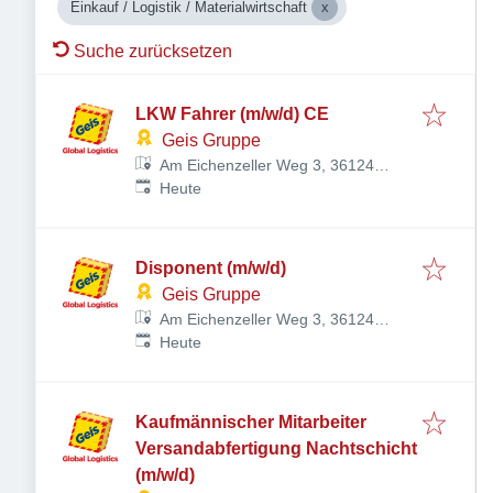
Einkauf / Logistik / Materialwirtschaft
Suche zurücksetzen
LKW Fahrer (m/w/d) CE
Geis Gruppe
Am Eichenzeller Weg 3, 36124
Veröffentlicht
:
Eichenzell, Deutschland
Heute
Disponent (m/w/d)
Geis Gruppe
Am Eichenzeller Weg 3, 36124
Veröffentlicht
:
Eichenzell, Deutschland
Heute
Kaufmännischer Mitarbeiter
Versandabfertigung Nachtschicht
(m/w/d)