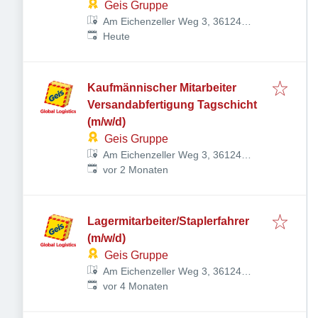
Geis Gruppe
Am Eichenzeller Weg 3, 36124
Veröffentlicht
:
Eichenzell, Deutschland
Heute
Kaufmännischer Mitarbeiter
Versandabfertigung Tagschicht
(m/w/d)
Geis Gruppe
Am Eichenzeller Weg 3, 36124
Veröffentlicht
:
Eichenzell, Deutschland
vor 2 Monaten
Lagermitarbeiter/Staplerfahrer
(m/w/d)
Geis Gruppe
Am Eichenzeller Weg 3, 36124
Veröffentlicht
:
Eichenzell, Deutschland
vor 4 Monaten