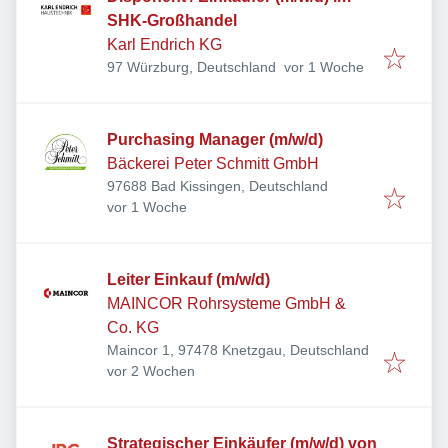
SHK-Großhandel
Karl Endrich KG
Veröffentlicht
:
97 Würzburg, Deutschland
vor 1 Woche
Purchasing Manager (m/w/d)
Bäckerei Peter Schmitt GmbH
97688 Bad Kissingen, Deutschland
Veröffentlicht
:
vor 1 Woche
Leiter Einkauf (m/w/d)
MAINCOR Rohrsysteme GmbH &
Co. KG
Maincor 1, 97478 Knetzgau, Deutschland
Veröffentlicht
:
vor 2 Wochen
Strategischer Einkäufer (m/w/d) von