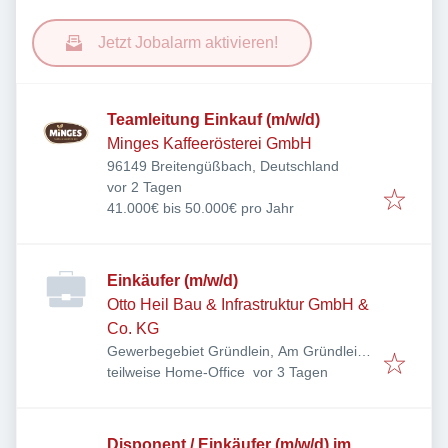
Jetzt Jobalarm aktivieren!
Teamleitung Einkauf (m/w/d)
Minges Kaffeerösterei GmbH
96149 Breitengüßbach, Deutschland
Veröffentlicht
:
vor 2 Tagen
41.000€ bis 50.000€ pro Jahr
Einkäufer (m/w/d)
Otto Heil Bau & Infrastruktur GmbH &
Co. KG
Gewerbegebiet Gründlein, Am Gründlein
Veröffentlicht
:
1, 97714 Oerlenbach-Eltingshausen,
teilweise Home-Office
vor 3 Tagen
Deutschland
Disponent / Einkäufer (m/w/d) im