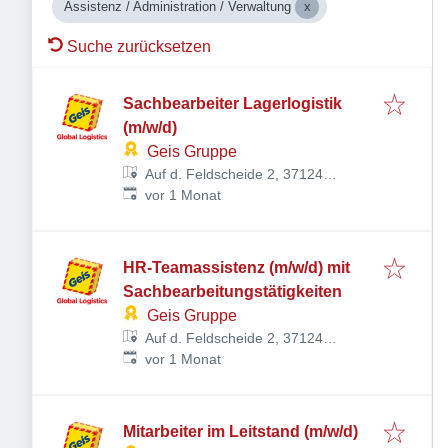
Assistenz / Administration / Verwaltung
Suche zurücksetzen
Sachbearbeiter Lagerlogistik
(m/w/d)
Geis Gruppe
Auf d. Feldscheide 2, 37124
Veröffentlicht
:
Rosdorf, Deutschland
vor 1 Monat
HR-Teamassistenz (m/w/d) mit
Sachbearbeitungstätigkeiten
Geis Gruppe
Auf d. Feldscheide 2, 37124
Veröffentlicht
:
Rosdorf, Deutschland
vor 1 Monat
Mitarbeiter im Leitstand (m/w/d)