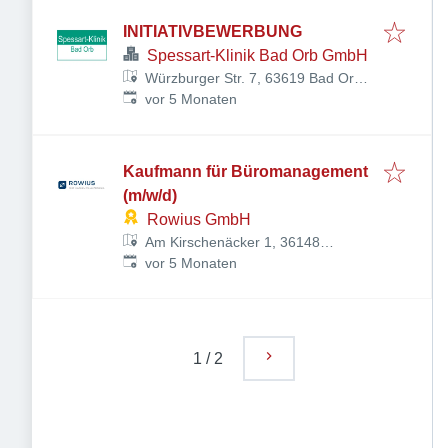
INITIATIVBEWERBUNG
Spessart-Klinik Bad Orb GmbH
Würzburger Str. 7, 63619 Bad Orb,
Veröffentlicht
:
Deutschland
vor 5 Monaten
Kaufmann für Büromanagement
(m/w/d)
Rowius GmbH
Am Kirschenäcker 1, 36148
Veröffentlicht
:
Kalbach, Deutschland
vor 5 Monaten
1
/
2