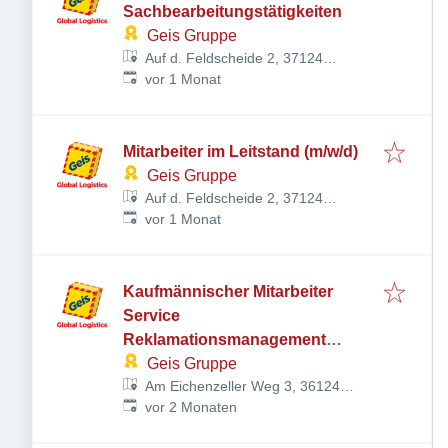
Sachbearbeitungstätigkeiten
Geis Gruppe
Auf d. Feldscheide 2, 37124
Veröffentlicht
:
Rosdorf, Deutschland
vor 1 Monat
Mitarbeiter im Leitstand (m/w/d)
Geis Gruppe
Auf d. Feldscheide 2, 37124
Veröffentlicht
:
Rosdorf, Deutschland
vor 1 Monat
Kaufmännischer Mitarbeiter
Service
Reklamationsmanagement
(m/w/d)
Geis Gruppe
Am Eichenzeller Weg 3, 36124
Veröffentlicht
:
Eichenzell, Deutschland
vor 2 Monaten