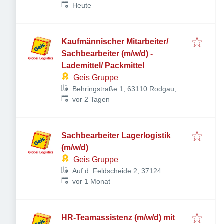
Veröffentlicht
:
Deutschland
Heute
Kaufmännischer Mitarbeiter/
Sachbearbeiter (m/w/d) -
Lademittel/ Packmittel
Geis Gruppe
Behringstraße 1, 63110 Rodgau,
Veröffentlicht
:
Deutschland
vor 2 Tagen
Sachbearbeiter Lagerlogistik
(m/w/d)
Geis Gruppe
Auf d. Feldscheide 2, 37124
Veröffentlicht
:
Rosdorf, Deutschland
vor 1 Monat
HR-Teamassistenz (m/w/d) mit