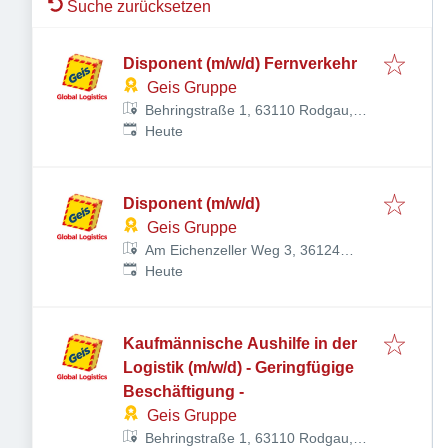
Suche zurücksetzen
Disponent (m/w/d) Fernverkehr
Geis Gruppe
Behringstraße 1, 63110 Rodgau,
Veröffentlicht
:
Deutschland
Heute
Disponent (m/w/d)
Geis Gruppe
Am Eichenzeller Weg 3, 36124
Veröffentlicht
:
Eichenzell, Deutschland
Heute
Kaufmännische Aushilfe in der
Logistik (m/w/d) - Geringfügige
Beschäftigung -
Geis Gruppe
Behringstraße 1, 63110 Rodgau,