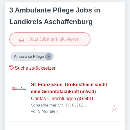
3 Ambulante Pflege Jobs in
Landkreis Aschaffenburg
Jetzt Jobalarm aktivieren!
Ambulante Pflege
Suche zurücksetzen
St. Franziskus, Großostheim sucht
eine Gerontofachkraft (m/w/d)
Caritas-Einrichtungen gGmbH
Schaafheimer Str. 37, 63762
Veröffentlicht
:
Großostheim, Deutschland
vor 5 Monaten