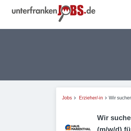
Jobs
Erzieher/-in
Wir suchen
Wir suche
(m/w/d) f