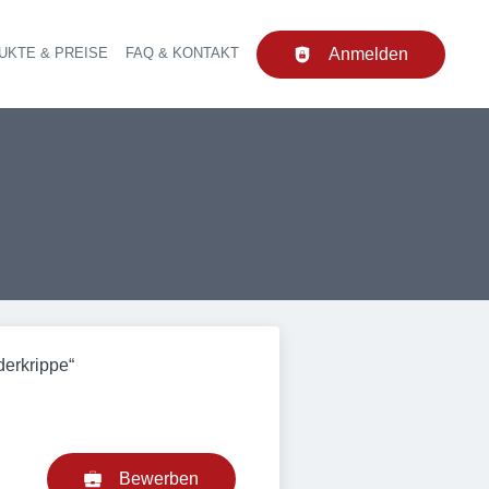
UKTE & PREISE
FAQ & KONTAKT
Anmelden
upt-Navigation
derkrippe“
Bewerben