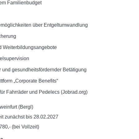
em Familienbudget
gemöglichkeiten über Entgeltumwandlung
cherung
nd Weiterbildungsangebote
zelsupervision
er und gesundheitsfördernder Betätigung
ttform „Corporate Benefits“
für Fahrräder und Pedelecs (Jobrad.org)
einfurt (Bergl)
zeit zunächst bis 28.02.2027
80,- (bei Vollzeit)