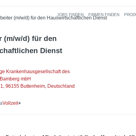
JOBS FINDEN
FIRMEN FINDEN
PROD
Ha
rbeiter (m/w/d) für den Hauswirtschaftlichen Dienst
r (m/w/d) für den
chaftlichen Dienst
ge Krankenhausgesellschaft des
s Bamberg mbH
1, 96155 Buttenheim, Deutschland
ma
Vollzeit
+