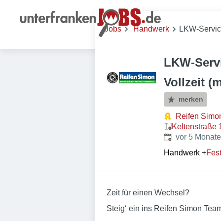
Jobs
Handwerk
LKW-Service
LKW-Servi
Vollzeit (
merken
Reifen Simon
Keltenstraße 
Veröffentlicht
:
vor 5 Monat
Handwerk
+
Fest
Zeit für einen Wechsel?
Steig‘ ein ins Reifen Simon Tea