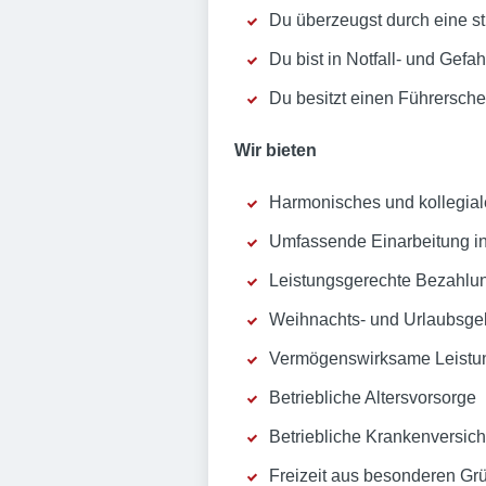
Du überzeugst durch eine str
Du bist in Notfall- und Gefa
Du besitzt einen Führersch
Wir bieten
Harmonisches und kollegiale
Umfassende Einarbeitung i
Leistungsgerechte Bezahlu
Weihnachts- und Urlaubsge
Vermögenswirksame Leistu
Betriebliche Altersvorsorge
Betriebliche Krankenversic
Freizeit aus besonderen Grü