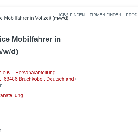
JOBS FINDEN
FIRMEN FINDEN
PROD
Ha
 Mobilfahrer in Vollzeit (m/w/d)
ce Mobilfahrer in
m/w/d)
 e.K. - Personalabteilung -
1, 63486 Bruchköbel, Deutschland
+
en
anstellung
m!