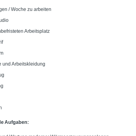
agen / Woche zu arbeiten
udio
efristeten Arbeitsplatz
if
em
 und Arbeitskleidung
ug
ng
n
nde Aufgaben: