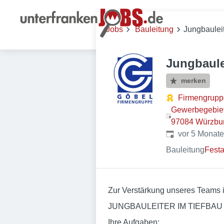
Jobs
Bauleitung
Jungbauleit
Jungbaule
merken
Firmengrupp
Gewerbegebiet 
97084 Würzbur
Veröffentlicht
:
vor 5 Monat
Bauleitung
Festa
Zur Verstärkung unseres Teams i
JUNGBAULEITER IM TIEFBAU (
Ihre Aufgaben: