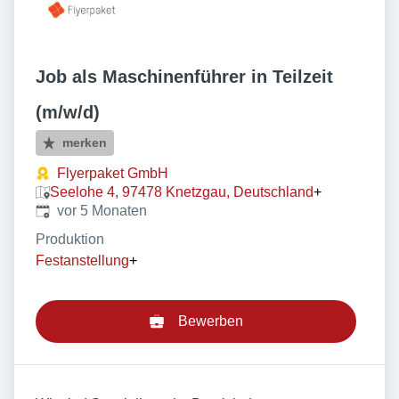
Job als Maschinenführer in Teilzeit
(m/w/d)
merken
Flyerpaket GmbH
Seelohe 4, 97478 Knetzgau, Deutschland
+
Veröffentlicht
:
vor 5 Monaten
Produktion
Festanstellung
+
Bewerben