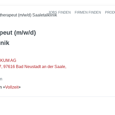
JOBS FINDEN
FIRMEN FINDEN
PROD
Ha
therapeut (m/w/d) Saaletalklinik
peut (m/w/d)
inik
IKUM AG
, 97616 Bad Neustadt an der Saale,
en
n
+
Vollzeit
+