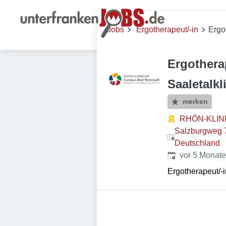
Jobs
Ergotherapeut/-in
Ergo
Ergothera
Saaletalkl
merken
RHÖN-KLIN
Salzburgweg 7
Deutschland
Veröffentlicht
:
vor 5 Monat
Ergotherapeut/-i