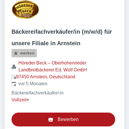
Bäckereifachverkäufer/in (m/w/d) für
unsere Filiale in Arnstein
merken
Höreder Beck – Oberhohenrieder
Landbrotbäckerei Ed. Wolf GmbH
97450 Arnstein, Deutschland
Veröffentlicht
:
vor 5 Monaten
Bäckereifachverkäufer/-in
Vollzeit
+
Bewerben