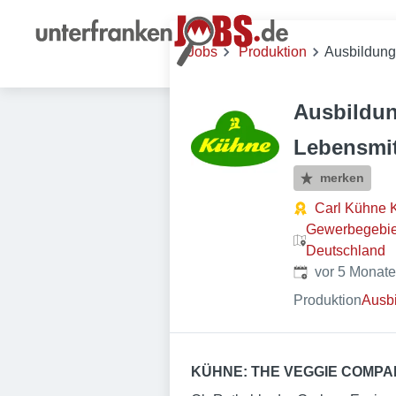
Jobs
Produktion
Ausbildung 
Ausbildun
Lebensmit
merken
Carl Kühne 
Gewerbegebiet
Deutschland
Veröffentlicht
:
vor 5 Monat
Produktion
Ausb
KÜHNE: THE VEGGIE COMPA