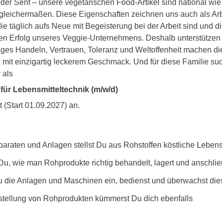
er Senf – unsere vegetarischen Food-Artikel sind national wie 
gleichermaßen. Diese Eigenschaften zeichnen uns auch als Arb
e täglich aufs Neue mit Begeisterung bei der Arbeit sind und d
den Erfolg unseres Veggie-Unternehmens. Deshalb unterstützen 
tiges Handeln, Vertrauen, Toleranz und Weltoffenheit machen di
 mit einzigartig leckerem Geschmack. Und für diese Familie s
 als
für Lebensmitteltechnik (m/w/d)
 (Start 01.09.2027) an.
paraten und Anlagen stellst Du aus Rohstoffen köstliche Lebens
 Du, wie man Rohprodukte richtig behandelt, lagert und anschlie
Du die Anlagen und Maschinen ein, bedienst und überwachst die
stellung von Rohprodukten kümmerst Du dich ebenfalls