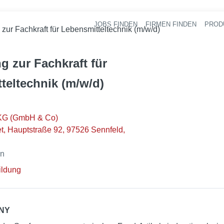
JOBS FINDEN
FIRMEN FINDEN
PROD
Ha
zur Fachkraft für Lebensmitteltechnik (m/w/d)
g zur Fachkraft für
teltechnik (m/w/d)
KG (GmbH & Co)
, Hauptstraße 92, 97526 Sennfeld,
en
ildung
NY